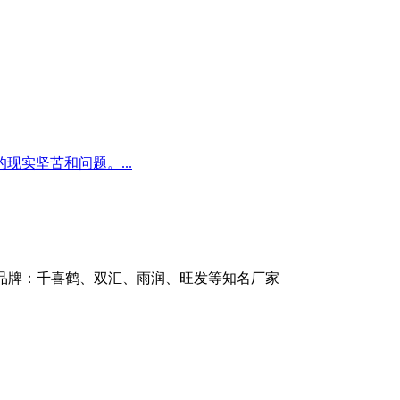
实坚苦和问题。...
商品牌：千喜鹤、双汇、雨润、旺发等知名厂家