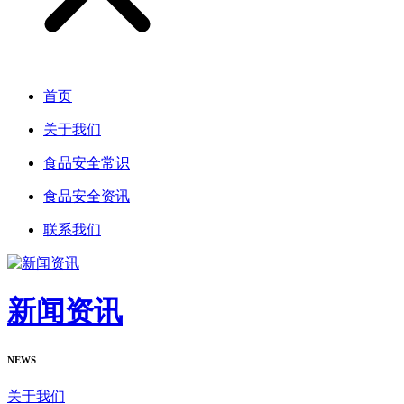
首页
关于我们
食品安全常识
食品安全资讯
联系我们
新闻资讯
NEWS
关于我们