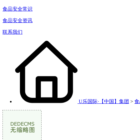
食品安全常识
食品安全资讯
联系我们
U乐国际·【中国】集团
>
食