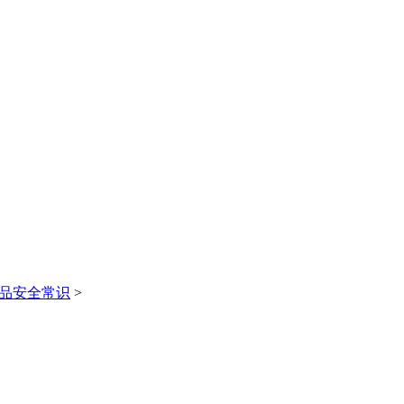
品安全常识
>