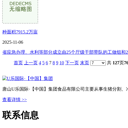
种面积7915.2万亩
2025-11-06
省应急办理、水利等部分成立由25个厅级干部带队的工做组和2
首页
上一页
4
5
6
7
8
9
10
下一页
末页
共
127
页
7
唐山U乐国际·【中国】集团食品有限公司主要从事生猪分割、
查看详情 >>
联系信息