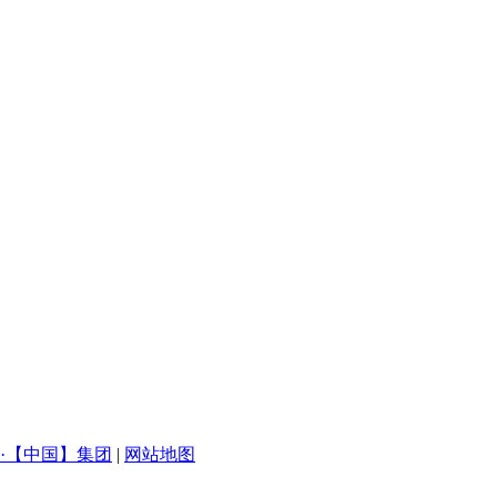
·【中国】集团
|
网站地图