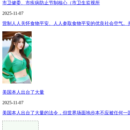
市卫健委、市疾病防止节制核心（市卫生监视所
2025-11-07
营制人人关怀食物平安、人人参取食物平安的优良社会空气。并
美国本人出台了大量
2025-11-07
美国本人出台了大量的法令，但世界场面地步本不应被任何一国