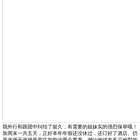
我外行和跟团中纠结了挺久，有需要的姐妹实的强烈保举哦！
加周末一共五天，正好本年年假还没休过，还订好了酒店、仍
是选择于选择坚苦症加痴这两个要素，潮汕地域有多品种型的